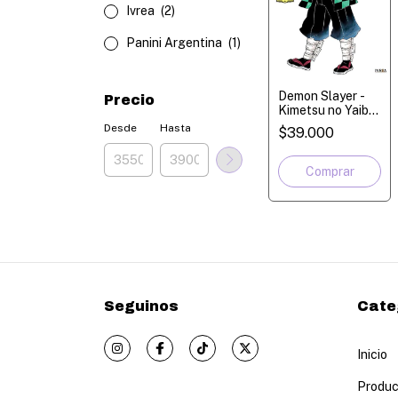
Ivrea
(2)
Panini Argentina
(1)
Demon Slayer -
Precio
Kimetsu no Yaiba
- A través del
Desde
Hasta
$39.000
tiempo - Artbook
Seguinos
Cate
Inicio
Produc