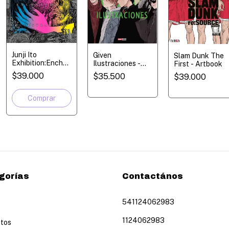
Junji Ito
Given
Slam Dunk The
Exhibition:Enchantment
Ilustraciones -
First - Artbook
Illustration -
Artbook
$39.000
$35.500
$39.000
Artbook
gorías
Contactános
541124062983
1124062983
tos