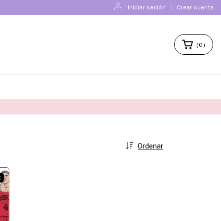
Iniciar sesión
|
Crear cuenta
(
0
)
Ordenar
K