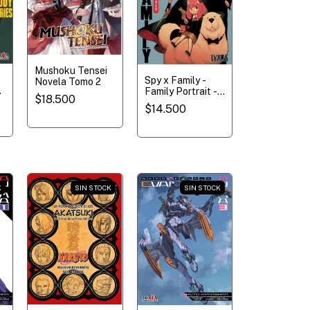
Mushoku Tensei
Spy x Family -
Novela Tomo 2
Family Portrait -
$18.500
Novela
$14.500
K
SIN STOCK
SIN STOCK