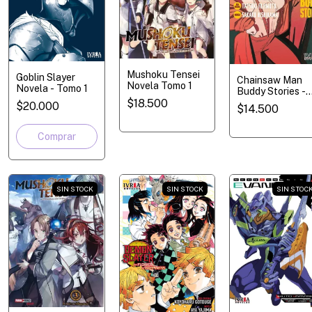
Mushoku Tensei
Goblin Slayer
Chainsaw Man
Novela Tomo 1
Novela - Tomo 1
Buddy Stories -
$18.500
Novela
$20.000
$14.500
SIN STOCK
SIN STOCK
SIN STOC