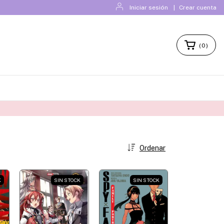
Iniciar sesión
|
Crear cuenta
(
0
)
Ordenar
K
SIN STOCK
SIN STOCK