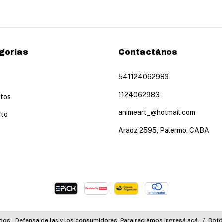
gorías
Contactános
541124062983
1124062983
tos
animeart_@hotmail.com
cto
Araoz 2595, Palermo, CABA
dos.
Defensa de las y los consumidores. Para reclamos
ingresá acá.
/
Botó