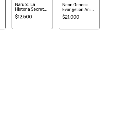
Naruto: La
Neon Genesis
Historia Secreta
a
Evangelion Anima
de Akatsuki -
a
- Tomo 3 - Novela
$12.500
$21.000
Novela