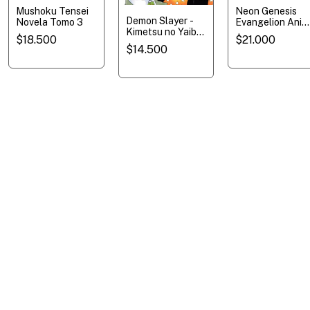
Mushoku Tensei
Neon Genesis
Demon Slayer -
Novela Tomo 3
Evangelion Anim
Kimetsu no Yaiba-
- Tomo 1 - Novel
$18.500
$21.000
The Flower of
$14.500
Happiness -
Novela